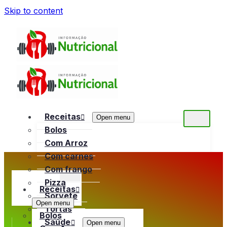
Skip to content
Receitas
Open menu
Bolos
Com Arroz
Com carnes
Com frango
Pizza
Receitas
Sorvete
Open menu
Tortas
Bolos
Saúde
Open menu