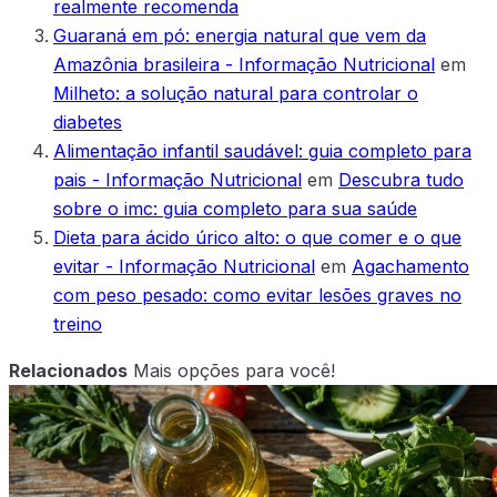
realmente recomenda
Guaraná em pó: energia natural que vem da
Amazônia brasileira - Informação Nutricional
em
Milheto: a solução natural para controlar o
diabetes
Alimentação infantil saudável: guia completo para
pais - Informação Nutricional
em
Descubra tudo
sobre o imc: guia completo para sua saúde
Dieta para ácido úrico alto: o que comer e o que
evitar - Informação Nutricional
em
Agachamento
com peso pesado: como evitar lesões graves no
treino
Relacionados
Mais opções para você!