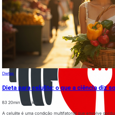
Dietas
Dieta para celulite: o que a ciência diz 
83
20min para ler
A celulite é uma condição multifatorial que envolve gordu