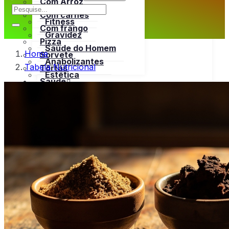
Com Arroz
Emagrecer
Com carnes
Fitness
Com frango
Gravidez
Pizza
Saúde do Homem
Home
Sorvete
Anabolizantes
Tabela Nutricional
Tortas
Estética
Saúde
Dores
Open menu
Remédios Caseiros
Emagrecer
Vitaminas
Fitness
Tratamentos Naturais
Gravidez
Bula
Saúde do Homem
Tabela Nutricional
Open menu
Anabolizantes
Bebidas
Estética
Carnes
Open menu
Dores
Bovina
Remédios Caseiros
Frango
Vitaminas
Peru
Tratamentos Naturais