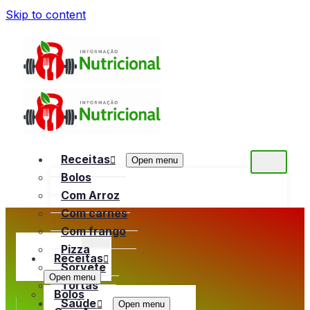
Skip to content
Receitas
Open menu
Bolos
Com Arroz
Com carnes
Com frango
Pizza
Receitas
Sorvete
Open menu
Tortas
Bolos
Saúde
Open menu