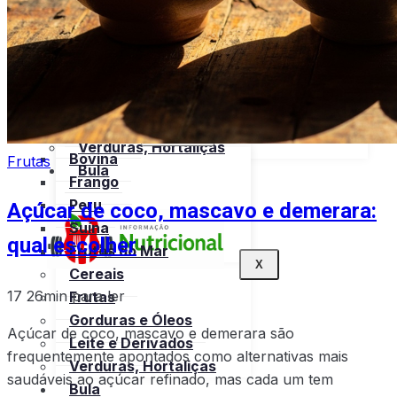
Suína
Bula
Frutos do Mar
Tabela
Cereais
Nutricional
Frutas
Open menu
Gorduras e Óleos
Bebidas
Leite e Derivados
Carnes
Open menu
Verduras, Hortaliças
Bovina
Frutas
Bula
Frango
Açúcar de coco, mascavo e demerara:
Peru
Suína
qual escolher
Frutos do Mar
X
Cereais
17
26min para ler
Frutas
Gorduras e Óleos
Açúcar de coco, mascavo e demerara são
Leite e Derivados
frequentemente apontados como alternativas mais
Verduras, Hortaliças
saudáveis ao açúcar refinado, mas cada um tem
Bula