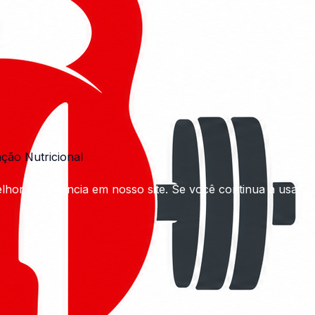
ação Nutricional
hor experiência em nosso site. Se você continua a usar est