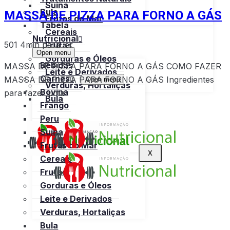
Suína
MASSA DE PIZZA PARA FORNO A GÁS
Bula
Frutos do Mar
Tabela
Cereais
Nutricional
501
4min para ler
Frutas
Open menu
Gorduras e Óleos
Bebidas
MASSA DE PIZZA PARA FORNO A GÁS COMO FAZER
Leite e Derivados
Carnes
MASSA DE PIZZA PARA FORNO A GÁS Ingredientes
Open menu
Verduras, Hortaliças
Bovina
para fazer uma
Bula
Frango
Peru
Suína
Frutos do Mar
X
Cereais
Frutas
Gorduras e Óleos
Leite e Derivados
Verduras, Hortaliças
Bula