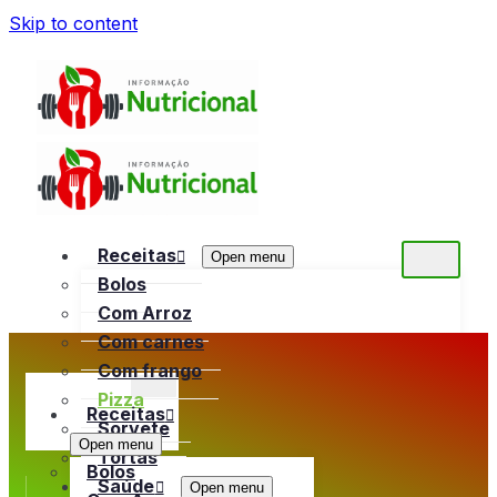
Skip to content
Receitas
Open menu
Bolos
Com Arroz
Com carnes
Com frango
Pizza
Receitas
Sorvete
Open menu
Tortas
Bolos
Saúde
Open menu