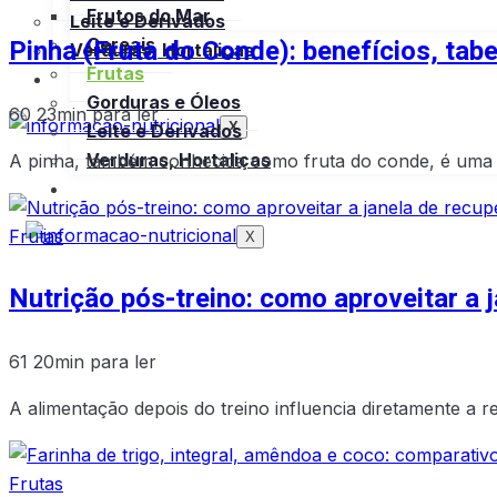
Frutos do Mar
Leite e Derivados
Pinha (Fruta do Conde): benefícios, tab
Cereais
Verduras, Hortaliças
Frutas
Bula
Gorduras e Óleos
60
23min para ler
X
Leite e Derivados
Verduras, Hortaliças
A pinha, também conhecida como fruta do conde, é uma das
Bula
Frutas
X
Nutrição pós-treino: como aproveitar a 
61
20min para ler
A alimentação depois do treino influencia diretamente a 
Frutas