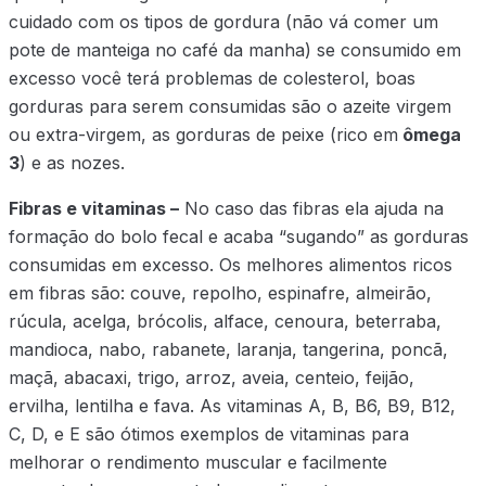
cuidado com os tipos de gordura (não vá comer um
pote de manteiga no café da manha) se consumido em
excesso você terá problemas de colesterol, boas
gorduras para serem consumidas são o azeite virgem
ou extra-virgem, as gorduras de peixe (rico em
ômega
3
) e as nozes.
Fibras e vitaminas –
No caso das fibras ela ajuda na
formação do bolo fecal e acaba “sugando” as gorduras
consumidas em excesso. Os melhores alimentos ricos
em fibras são: couve, repolho, espinafre, almeirão,
rúcula, acelga, brócolis, alface, cenoura, beterraba,
mandioca, nabo, rabanete, laranja, tangerina, poncã,
maçã, abacaxi, trigo, arroz, aveia, centeio, feijão,
ervilha, lentilha e fava. As vitaminas A, B, B6, B9, B12,
C, D, e E são ótimos exemplos de vitaminas para
melhorar o rendimento muscular e facilmente