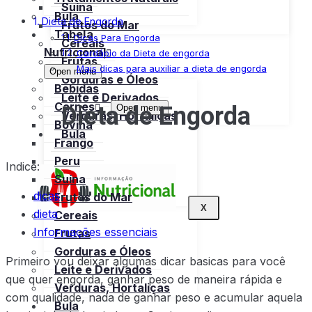
Suína
Bula
Dieta de Engorda
Frutos do Mar
Tabela
Dicas Para Engorda
Cereais
Nutricional
Cardápio da Dieta de engorda
Frutas
Mais dicas para auxiliar a dieta de engorda
Open menu
Gorduras e Óleos
Bebidas
Leite e Derivados
Dieta de Engorda
Carnes
Open menu
Verduras, Hortaliças
Bovina
Bula
Frango
Peru
Indice:
Suína
dicas
Frutos do Mar
X
dieta
Cereais
Informações essenciais
Frutas
Gorduras e Óleos
Primeiro vou deixar algumas dicar basicas para você
Leite e Derivados
que quer engorda, ganhar peso de maneira rápida e
Verduras, Hortaliças
com qualidade, nada de ganhar peso e acumular aquela
Bula