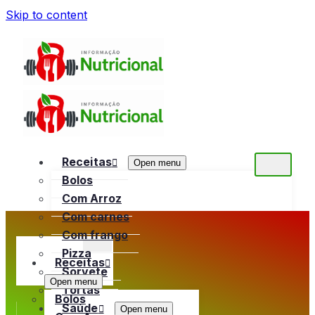
Skip to content
Receitas
Open menu
Bolos
Com Arroz
Com carnes
Com frango
Pizza
Receitas
Sorvete
Open menu
Tortas
Bolos
Saúde
Open menu