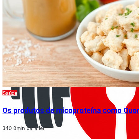
Saúde
Os produtos de micoproteína como Quor
340
8min para ler