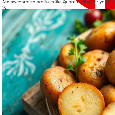
Are mycoprotein products like Quorn healthy for you? A 
X
X