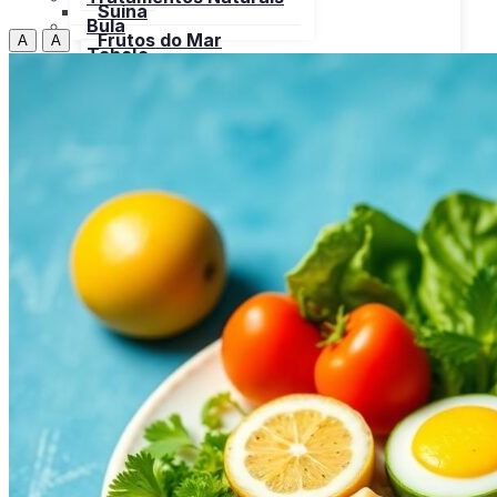
Suína
Bula
Frutos do Mar
A
A
Tabela
Cereais
Nutricional
Frutas
Open menu
Gorduras e Óleos
Bebidas
Leite e Derivados
Carnes
Open menu
Verduras, Hortaliças
Bovina
Bula
Frango
Peru
Suína
Frutos do Mar
X
Cereais
Frutas
Gorduras e Óleos
Leite e Derivados
Verduras, Hortaliças
Bula