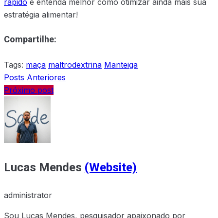
rápido
e entenda melhor como otimizar ainda mais sua
estratégia alimentar!
Compartilhe:
Tags:
maça
maltrodextrina
Manteiga
Posts Anteriores
Próximo post
Lucas Mendes
(Website)
administrator
Sou Lucas Mendes, pesquisador apaixonado por