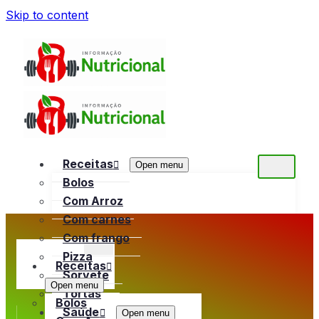
Skip to content
Receitas
Open menu
Bolos
Com Arroz
Com carnes
Com frango
Pizza
Receitas
Sorvete
Open menu
Tortas
Bolos
Saúde
Open menu