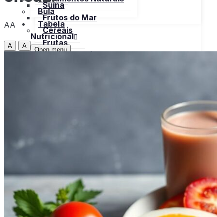
Suína
Bula
Frutos do Mar
Tabela
AA
Cereais
Nutricional
Frutas
A
A
Open menu
Gorduras e Óleos
Bebidas
Leite e Derivados
Carnes
Open menu
Verduras, Hortaliças
Bovina
Bula
Frango
Peru
Suína
Frutos do Mar
X
Cereais
Frutas
Gorduras e Óleos
Leite e Derivados
Verduras, Hortaliças
Bula