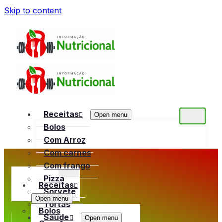
Skip to content
Receitas
Open menu
Bolos
Com Arroz
Com carnes
Com frango
Pizza
Receitas
Sorvete
Open menu
Tortas
Bolos
Saúde
Open menu