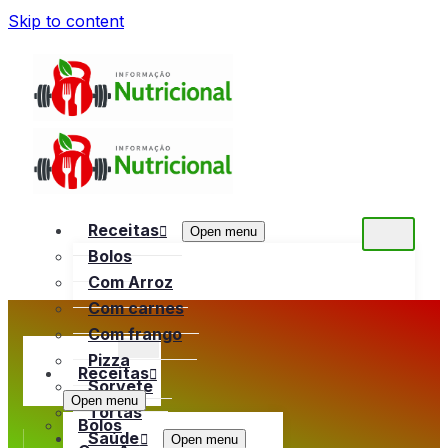
Skip to content
Receitas
Open menu
Bolos
Com Arroz
Com carnes
Com frango
Pizza
Receitas
Sorvete
Open menu
Tortas
Bolos
Saúde
Open menu