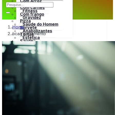
Com Arroz
Emagrecer
Com carnes
Fitness
Com frango
Gravidez
Pizza
Saúde do Homem
Home
Sorvete
Anabolizantes
bcaa suplemento
Tortas
Estética
Saúde
Dores
Open menu
Remédios Caseiros
Emagrecer
Vitaminas
Fitness
Tratamentos Naturais
Gravidez
Bula
Saúde do Homem
Tabela Nutricional
Open menu
Anabolizantes
Bebidas
Estética
Carnes
Open menu
Dores
Bovina
Remédios Caseiros
Frango
Vitaminas
Peru
Tratamentos Naturais