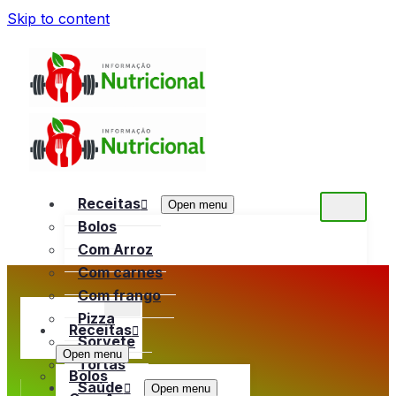
Skip to content
Receitas
Open menu
Bolos
Com Arroz
Com carnes
Com frango
Pizza
Receitas
Sorvete
Open menu
Tortas
Bolos
Saúde
Open menu