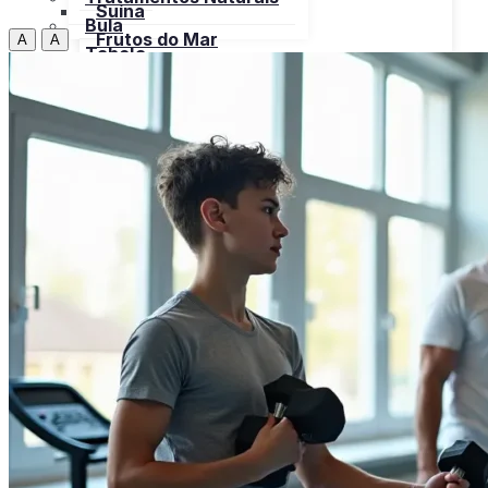
Suína
Bula
Frutos do Mar
A
A
Tabela
Cereais
Nutricional
Frutas
Open menu
Gorduras e Óleos
Bebidas
Leite e Derivados
Carnes
Open menu
Verduras, Hortaliças
Bovina
Bula
Frango
Peru
Suína
Frutos do Mar
X
Cereais
Frutas
Gorduras e Óleos
Leite e Derivados
Verduras, Hortaliças
Bula