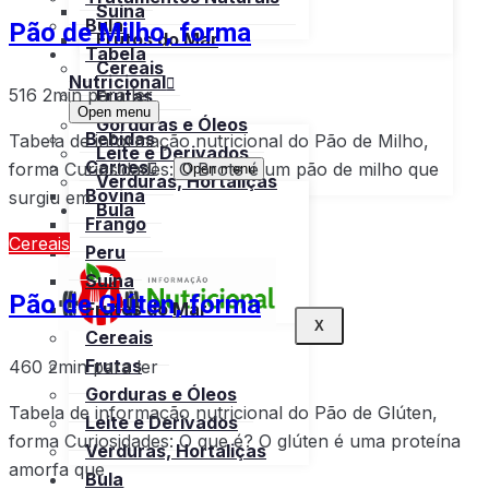
Suína
Pão de Milho, forma
Bula
Frutos do Mar
Tabela
Cereais
Nutricional
516
2min para ler
Frutas
Open menu
Gorduras e Óleos
Bebidas
Tabela de informação nutricional do Pão de Milho,
Leite e Derivados
Carnes
forma Curiosidades: O Brote é um pão de milho que
Open menu
Verduras, Hortaliças
Bovina
surgiu em
Bula
Frango
Cereais
Peru
Suína
Pão de Glúten, forma
Frutos do Mar
X
Cereais
Frutas
460
2min para ler
Gorduras e Óleos
Tabela de informação nutricional do Pão de Glúten,
Leite e Derivados
forma Curiosidades: O que é? O glúten é uma proteína
Verduras, Hortaliças
amorfa que
Bula