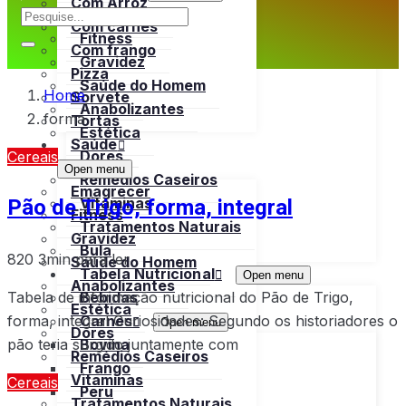
Com Arroz
Emagrecer
Com carnes
Fitness
Com frango
Gravidez
Pizza
Saúde do Homem
Home
Sorvete
Anabolizantes
forma
Tortas
Estética
Saúde
Dores
Cereais
Open menu
Remédios Caseiros
Emagrecer
Pão de Trigo, forma, integral
Vitaminas
Fitness
Tratamentos Naturais
Gravidez
Bula
820
3min para ler
Saúde do Homem
Tabela Nutricional
Open menu
Anabolizantes
Tabela de informação nutricional do Pão de Trigo,
Bebidas
Estética
forma, integral Curiosidades: Segundo os historiadores o
Carnes
Open menu
Dores
pão teria surgido juntamente com
Bovina
Remédios Caseiros
Frango
Vitaminas
Cereais
Peru
Tratamentos Naturais