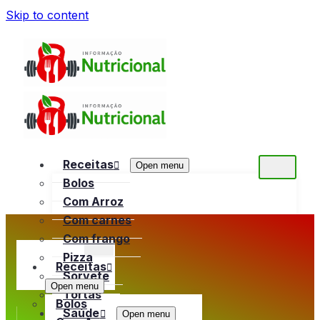
Skip to content
Receitas
Open menu
Bolos
Com Arroz
Com carnes
Com frango
Pizza
Receitas
Sorvete
Open menu
Tortas
Bolos
Saúde
Open menu