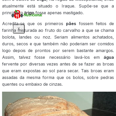
atualmente está situado o Iraque. Supõe-se que a
princípio o
trigo
fosse apenas mastigado.
Acredita-se que os primeiros
pães
fossem feitos de
X
farinha misturada ao fruto do carvalho a que se chama
bolota, landes ou noz. Seriam alimentos achatados,
duros, secos e que também não poderiam ser comidos
logo depois de prontos por serem bastante amargos.
Assim, talvez fosse necessário lavá-los em
água
fervente por diversas vezes antes de se fazer as broas
que eram expostas ao sol para secar. Tais broas eram
assadas da mesma forma que os bolos, sobre pedras
quentes ou embaixo de cinzas.