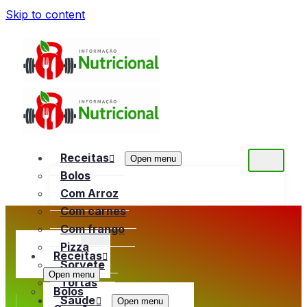
Skip to content
Receitas
Open menu
Bolos
Com Arroz
Com carnes
Com frango
Pizza
Receitas
Sorvete
Open menu
Tortas
Bolos
Saúde
Open menu