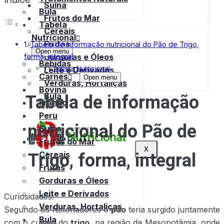
Suína
Bula
Frutos do Mar
Tabela
Cereais
Nutricional
Frutas
Tabela de informação nutricional do Pão de Trigo,
Open menu
forma, integral
Gorduras e Óleos
Bebidas
Tabela Nutricional
Leite e Derivados
Carnes
Open menu
Verduras, Hortaliças
Bovina
Tabela de informação
Bula
Frango
Peru
nutricional do Pão de
Suína
Frutos do Mar
X
Trigo, forma, integral
Cereais
Frutas
Gorduras e Óleos
Leite e Derivados
Curiosidades:
Verduras, Hortaliças
Segundo os historiadores o
pão
teria surgido juntamente
Bula
com o cultivo do
trigo
, na região da Mesopotâmia, onde