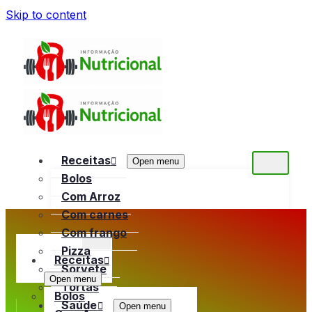
Skip to content
Receitas
Open menu
Bolos
Com Arroz
Com carnes
Com frango
Pizza
Receitas
Sorvete
Open menu
Tortas
Bolos
Saúde
Open menu