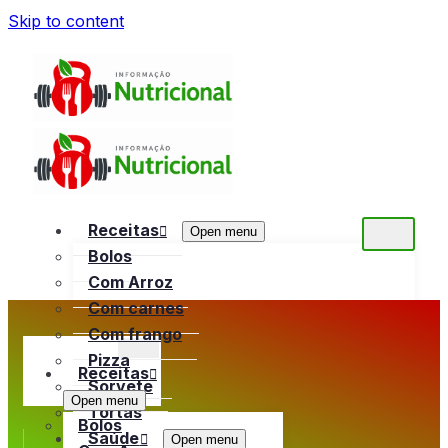
Skip to content
Receitas
Open menu
Bolos
Com Arroz
Com carnes
Com frango
Pizza
Receitas
Sorvete
Open menu
Tortas
Bolos
Saúde
Open menu