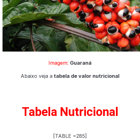
X
Imagem:
Guaraná
Abaixo veja a
tabela de valor nutricional
Tabela Nutricional
[TABLE =285]