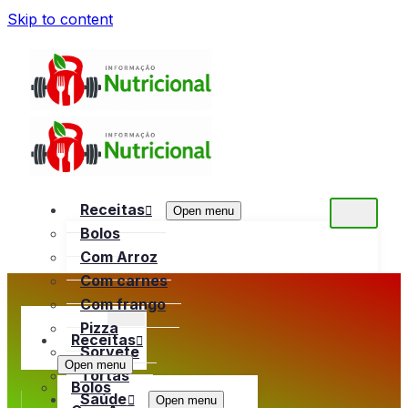
Skip to content
Receitas
Open menu
Bolos
Com Arroz
Com carnes
Com frango
Pizza
Receitas
Sorvete
Open menu
Tortas
Bolos
Saúde
Open menu