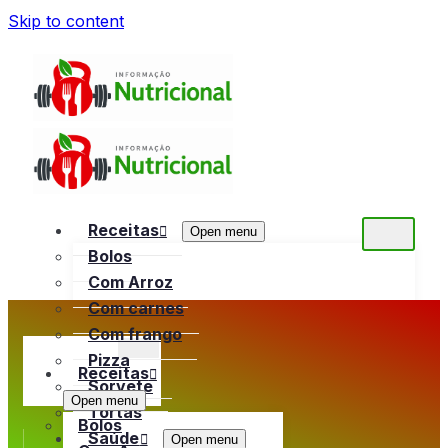
Skip to content
Receitas
Open menu
Bolos
Com Arroz
Com carnes
Com frango
Pizza
Receitas
Sorvete
Open menu
Tortas
Bolos
Saúde
Open menu