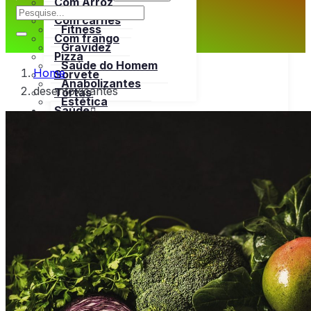
Com Arroz
Emagrecer
Com carnes
Fitness
Com frango
Gravidez
Pizza
Saúde do Homem
Home
Sorvete
Anabolizantes
desentoxicantes
Tortas
Estética
Saúde
Dores
Open menu
Remédios Caseiros
Emagrecer
Vitaminas
Fitness
Tratamentos Naturais
Gravidez
Bula
Saúde do Homem
Tabela Nutricional
Open menu
Anabolizantes
Bebidas
Estética
Carnes
Open menu
Dores
Bovina
Remédios Caseiros
Frango
Vitaminas
Peru
Tratamentos Naturais