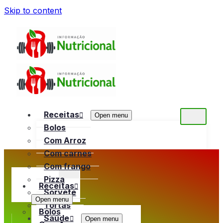
Skip to content
Receitas
Open menu
Bolos
Com Arroz
Com carnes
Com frango
Pizza
Receitas
Sorvete
Open menu
Tortas
Bolos
Saúde
Open menu