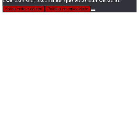
usar este site, assumimos que você está satisfeito.
Estou cinte e aceito!
Política de privacidade