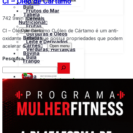
Cl – Óleo de Cártamo
Suína
Bula
Frutos do Mar
Tabela
742
9min para ler
Cereais
Nutricional
Frutas
Cl – Óleo de Cártamo O óleo de Cártamo é um anti-
Open menu
Gorduras e Óleos
Bebidas
oxidante natural que possui propriedades que podem
Leite e Derivados
Carnes
acelerar o
Open menu
Verduras, Hortaliças
Bovina
Bula
Pesquisa
Frango
Peru
Suína
Frutos do Mar
X
Cereais
Frutas
Gorduras e Óleos
Leite e Derivados
Verduras, Hortaliças
Bula