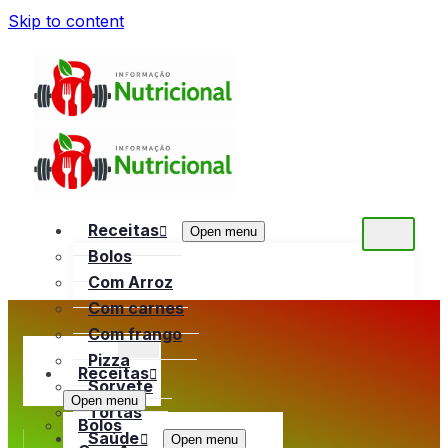
Skip to content
Receitas
Open menu
Bolos
Com Arroz
Com carnes
Com frango
Pizza
Receitas
Sorvete
Open menu
Tortas
Bolos
Saúde
Open menu