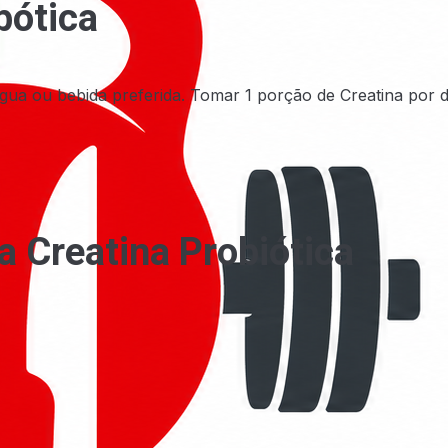
bótica
gua ou bebida preferida. Tomar 1 porção de Creatina por d
a Creatina Probiótica