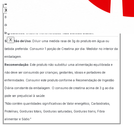
Creatina
3
g
–
* % Valores diários de referência com base em uma dieta de 2000 Kcal ou
X
8400 KJ. Seus valores diários de referência podem ser maiores ou menores
dependendo de suas necessidades energéticas.
Ingredientes:
Creatina monohidratada.
Não Contém Glúten.
X
Sugestão de Uso:
Diluir uma medida rasa de 3g do produto em água ou
bebida preferida. Consumir 1 porção de Creatina por dia. Medidor no interior da
embalagem.
Recomendação:
Este produto não substitui uma alimentação equilibrada e
não deve ser consumido por crianças, gestantes, idosos e portadores de
enfermidades. Consumir este produto conforme a Recomendação de Ingestão
Diária constante da embalagem. O consumo de creatina acima de 3 g ao dia
pode ser prejudicial à saúde.
“Não contém quantidades significativas de Valor energético, Carboidratos,
Proteínas, Gorduras totais, Gorduras saturadas, Gorduras trans, Fibra
alimentar e Sódio.”