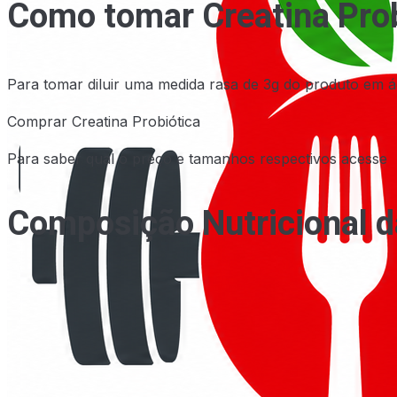
Como tomar Creatina Pro
Para tomar diluir uma medida rasa de 3g do produto em á
Comprar Creatina Probiótica
Para saber qual o preço e tamanhos respectivos acesse
Composição Nutricional d
Informações Nutricionais
Porção: 3g (1 colher de sobremesa rasa)
Quantidade
% IDR *
por porção