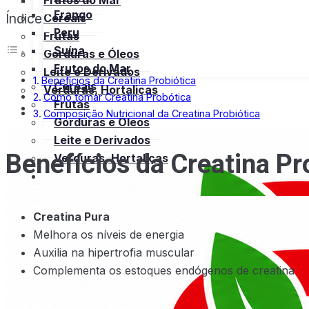
Frutos do Mar
Frango
Índice
Cereais
Peru
Frutas
Suína
Gorduras e Óleos
Frutos do Mar
Leite e Derivados
Benefícios da Creatina Probiótica
Cereais
Verduras, Hortaliças
Como tomar Creatina Probótica
Frutas
Bula
Composição Nutricional da Creatina Probiótica
Gorduras e Óleos
Leite e Derivados
Benefícios da Creatina Pr
Verduras, Hortaliças
Bula
Creatina Pura
Melhora os níveis de energia
Auxilia na hipertrofia muscular
Complementa os estoques endógenos de creatina