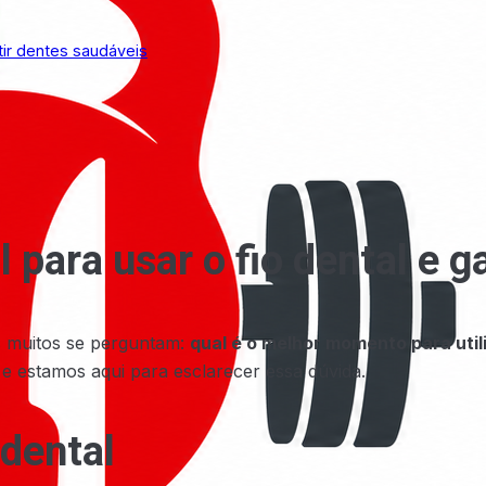
tir dentes saudáveis
para usar o fio dental e g
as muitos se perguntam:
qual é o melhor momento para util
, e estamos aqui para esclarecer essa dúvida.
 dental