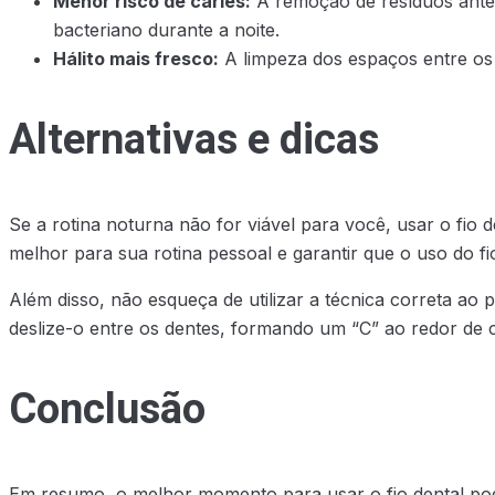
Menor risco de cáries:
A remoção de resíduos antes
bacteriano durante a noite.
Hálito mais fresco:
A limpeza dos espaços entre os 
Alternativas e dicas
Se a rotina noturna não for viável para você, usar o fio
melhor para sua rotina pessoal e garantir que o uso do fio
Além disso, não esqueça de utilizar a técnica correta ao
deslize-o entre os dentes, formando um “C” ao redor de 
Conclusão
Em resumo, o melhor momento para usar o fio dental pode