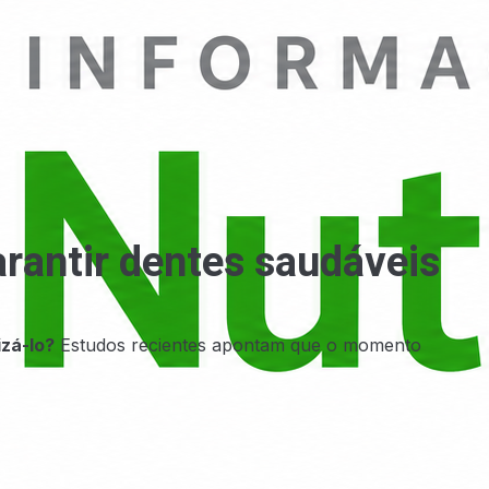
arantir dentes saudáveis
izá-lo?
Estudos recientes apontam que o momento