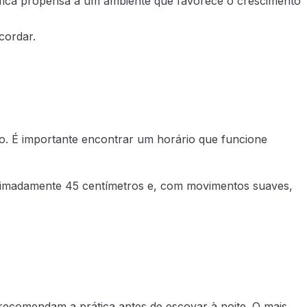
a fica propensa a um ambiente que favorece o crescimento
cordar.
ão. É importante encontrar um horário que funcione
proximadamente 45 centímetros e, com movimentos suaves,
recomendam a prática antes de escovar à noite. O mais