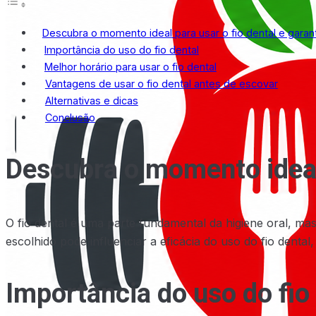
Descubra o momento ideal para usar o fio dental e garan
Importância do uso do fio dental
Melhor horário para usar o fio dental
Vantagens de usar o fio dental antes de escovar
Alternativas e dicas
Conclusão
Descubra o momento ideal 
O fio dental é uma parte fundamental da higiene oral, m
escolhido pode influenciar a eficácia do uso do fio dental
Importância do uso do fio