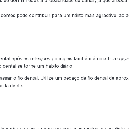
 de dormir reduz a probabilidade de cáries, já que a boc
dentes pode contribuir para um hálito mais agradável ao a
 dental após as refeições principais também é uma boa opç
 dental se torne um hábito diário.
 passar o fio dental. Utilize um pedaço de fio dental de a
cada dente.
 variar de pessoa para pessoa, mas muitos especialistas 