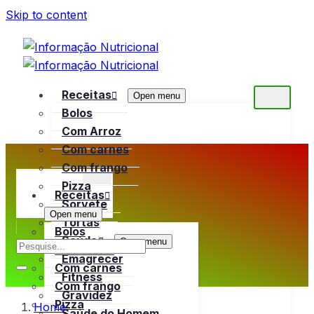
Skip to content
Receitas
Open menu
Bolos
Com Arroz
Com carnes
Com frango
Pizza
Receitas
Sorvete
Open menu
Tortas
Bolos
Saúde
Open menu
Com Arroz
Emagrecer
Com carnes
Fitness
Com frango
Gravidez
Pizza
Home
Saúde do Homem