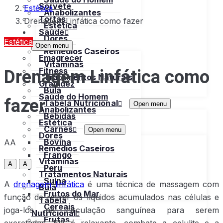
Sorvete
Estética
Anabolizantes
Tortas
Drenagem Linfática como fazer
Estética
Saúde
Dores
Estética
Open menu
Remédios Caseiros
Emagrecer
Vitaminas
Drenagem Linfática como
Fitness
Tratamentos Naturais
Gravidez
Bula
Saúde do Homem
fazer
Tabela Nutricional
Open menu
Anabolizantes
Bebidas
Estética
Carnes
Open menu
Dores
Bovina
AA
Remédios Caseiros
Frango
Vitaminas
A
A
Peru
Tratamentos Naturais
Suína
A
drenagem linfática
é uma técnica de massagem com
Bula
Frutos do Mar
função de retirar os líquidos acumulados nas células e
Tabela
Cereais
joga-los na circulação sanguínea para serem
Nutricional
Frutas
excretados. Ela é relaxante, combate a celulite e a