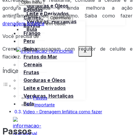
Open menu
Gorduras e Óleos
gordura localizada e ainda melhora a ação
Bebidas
Leite e Derivados
antiinflamatória do organismo. Saiba como fazer
Carnes
Open menu
Verduras, Hortaliças
drenagem linfática
em casa:
Bovina
Bula
Frango
Você precisa de
Peru
Creme para massagem com redutor de celulite e
Suína
X
flacidez.
Frutos do Mar
Cereais
Índice
Frutas
Gorduras e Óleos
Leite e Derivados
Verduras, Hortaliças
Passos
Bula
Importante
Video – Drenagem linfática como fazer
Passos