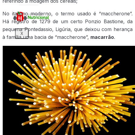
referindo a moagem dos cereais;
No italiano moderno, o termo usado é “maccherone”.
Há registro de 1279 de um certo Ponzio Bastione, da
pequena Pontedassio, Ligúria, que deixou com herança
X
à família uma bacia de “maccherone”,
macarrão
.