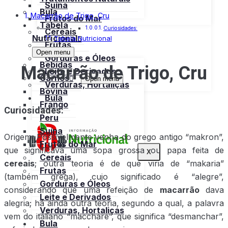
Suína
Bula
Macarrão de Trigo, Cru
Frutos do Mar
Tabela
Curiosidades:
Cereais
Nutricional
Tabela Nutricional
Frutas
Open menu
Gorduras e Óleos
Bebidas
Macarrão de Trigo, Cru
Leite e Derivados
Carnes
Open menu
Verduras, Hortaliças
Bovina
Bula
Frango
Curiosidades:
Peru
Suína
Origem: Possivelmente venha do grego antigo “makron”,
Frutos do Mar
que significava uma sopa grossa ou papa feita de
X
Cereais
cereais
; outra teoria é de que viria de “makaria”
Frutas
(também grega), cujo significado é “alegre”,
Gorduras e Óleos
considerando que uma refeição de
macarrão
dava
Leite e Derivados
alegria; há ainda outra teoria, segundo a qual, a palavra
Verduras, Hortaliças
vem do italiano “macchare”, que significa “desmanchar”,
Bula