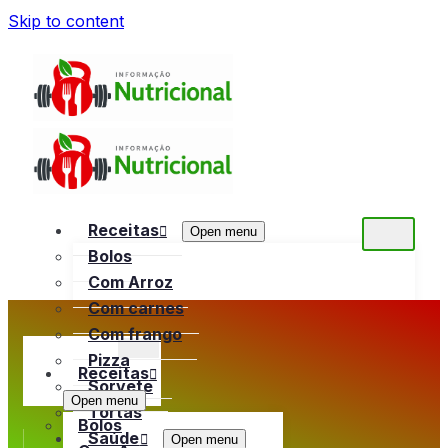
Skip to content
Receitas
Open menu
Bolos
Com Arroz
Com carnes
Com frango
Pizza
Receitas
Sorvete
Open menu
Tortas
Bolos
Saúde
Open menu