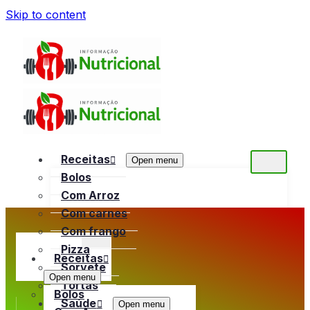
Skip to content
Receitas
Open menu
Bolos
Com Arroz
Com carnes
Com frango
Pizza
Receitas
Sorvete
Open menu
Tortas
Bolos
Saúde
Open menu