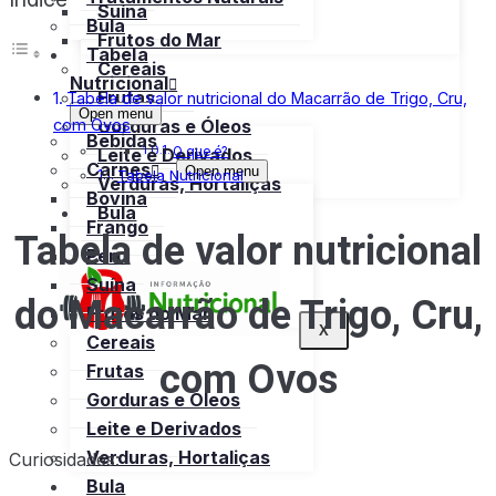
Suína
Bula
Frutos do Mar
Tabela
Cereais
Nutricional
Frutas
Tabela de valor nutricional do Macarrão de Trigo, Cru,
Open menu
com Ovos
Gorduras e Óleos
Bebidas
O que é?
Leite e Derivados
Carnes
Open menu
Tabela Nutricional
Verduras, Hortaliças
Bovina
Bula
Frango
Tabela de valor nutricional
Peru
Suína
do Macarrão de Trigo, Cru,
Frutos do Mar
X
Cereais
com Ovos
Frutas
Gorduras e Óleos
Leite e Derivados
Verduras, Hortaliças
Curiosidades:
Bula