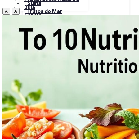
Suína
Bula
Frutos do Mar
A
A
Tabela
Cereais
Nutricional
Frutas
Open menu
Gorduras e Óleos
Bebidas
Leite e Derivados
Carnes
Open menu
Verduras, Hortaliças
Bovina
Bula
Frango
Peru
Suína
Frutos do Mar
X
Cereais
Frutas
Gorduras e Óleos
Leite e Derivados
Verduras, Hortaliças
Bula