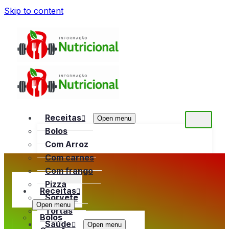
Skip to content
Receitas
Open menu
Bolos
Com Arroz
Com carnes
Com frango
Pizza
Receitas
Sorvete
Open menu
Tortas
Bolos
Saúde
Open menu