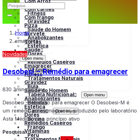
Com Arroz
Emagrecer
Com carnes
Fitness
Com frango
Gravidez
Pizza
Saúde do Homem
Home
Sorvete
Anabolizantes
emagrece
Tortas
Estética
Saúde
Dores
Novidades
Open menu
Remédios Caseiros
Emagrecer
Desobesi – Remédio para emagrecer
Vitaminas
Fitness
Tratamentos Naturais
Gravidez
Bula
830
3min para ler
Saúde do Homem
Tabela Nutricional
Open menu
Anabolizantes
Desobesi – Remédio para emagrecer O Desobesi-M é
Bebidas
Estética
um remédio para emagrecer, produzido pelo laboratório
Carnes
Open menu
Dores
Asta Médica, cujo princípio ativo
Bovina
Remédios Caseiros
Frango
Vitaminas
Pesquisa
Peru
Tratamentos Naturais