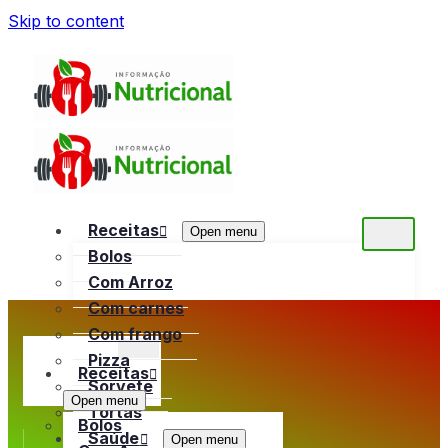
Skip to content
Receitas
Open menu
Bolos
Com Arroz
Com carnes
Com frango
Pizza
Receitas
Sorvete
Open menu
Tortas
Bolos
Saúde
Open menu