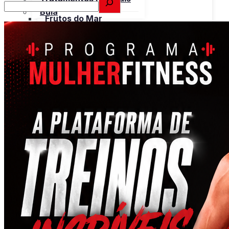
Suína
Bula
Frutos do Mar
Tabela
Cereais
Nutricional
Frutas
Open menu
Gorduras e Óleos
Bebidas
Leite e Derivados
Carnes
Open menu
Verduras, Hortaliças
Bovina
Bula
Frango
Peru
Suína
Frutos do Mar
X
Cereais
Frutas
Gorduras e Óleos
Leite e Derivados
Verduras, Hortaliças
Bula