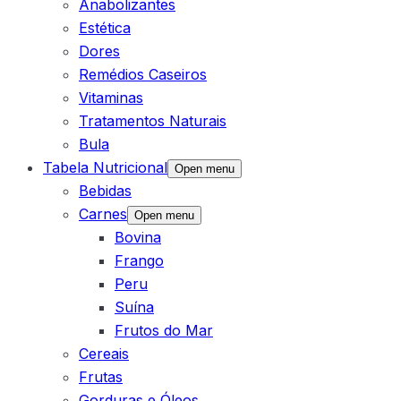
Anabolizantes
Estética
Dores
Remédios Caseiros
Vitaminas
Tratamentos Naturais
Bula
Tabela Nutricional
Open menu
Bebidas
Carnes
Open menu
Bovina
Frango
Peru
Suína
Frutos do Mar
Cereais
Frutas
Gorduras e Óleos