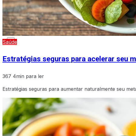
X
X
Saúde
Estratégias seguras para acelerar seu 
367
4min para ler
Estratégias seguras para aumentar naturalmente seu me