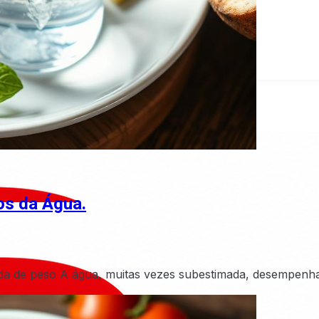
os da Água.
erda de peso A água, muitas vezes subestimada, desempen