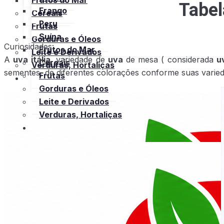
Frutos do Mar
Tabel
Frango
Cereais
Peru
Frutas
Suína
Gorduras e Óleos
Curiosidades:
Frutos do Mar
Leite e Derivados
A
uva itália
, variedade de
uva
de mesa ( considerada
u
Cereais
Verduras, Hortaliças
sementes, de diferentes colorações conforme suas varied
Frutas
Bula
Gorduras e Óleos
Leite e Derivados
Verduras, Hortaliças
Bula