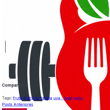
Compartilhe:
Tags:
fruta
Nutrição
tabela
uva - italia
valor
Posts Anteriores