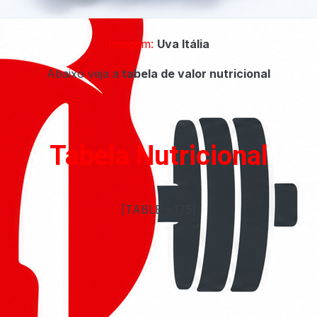
Imagem:
Uva Itália
Abaixo veja a
tabela de valor nutricional
Tabela Nutricional
[TABLE =175]