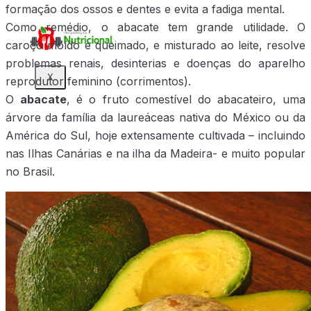
formação dos ossos e dentes e evita a fadiga mental.
Como remédio, o abacate tem grande utilidade. O
caroço moído e queimado, e misturado ao leite, resolve
problemas renais, desinterias e doenças do aparelho
X
reprodutor feminino (corrimentos).
O
abacate
, é o fruto comestível do abacateiro, uma
árvore da família da laureáceas nativa do México ou da
América do Sul, hoje extensamente cultivada – incluindo
nas Ilhas Canárias e na ilha da Madeira- e muito popular
no Brasil.