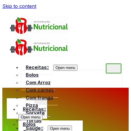
Skip to content
Receitas
Open menu
Bolos
Com Arroz
Com carnes
Com frango
Pizza
Receitas
Sorvete
Open menu
Tortas
Bolos
Saúde
Open menu