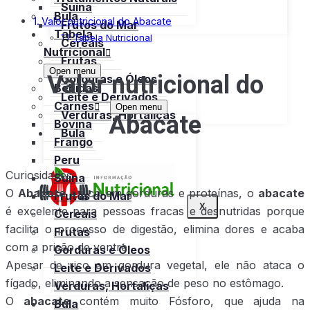
Suína
Bula
Valor nutricional do Abacate
Frutos do Mar
Tabela
Tabela Nutricional
Cereais
Nutricional
Frutas
Open menu
Valor nutricional do
Gorduras e Óleos
Bebidas
Leite e Derivados
Carnes
Open menu
Abacate
Verduras, Hortaliças
Bovina
Bula
Frango
Peru
Curiosidades:
Suína
O
Abacate
é rico em gorduras e proteínas, o
abacate
Frutos do Mar
X
é excelente para pessoas fracas e desnutridas porque
Cereais
facilita o processo de digestão, elimina dores e acaba
Frutas
com a prisão de ventre.
Gorduras e Óleos
Apesar de rico em gordura vegetal, ele não ataca o
Leite e Derivados
fígado, eliminando a sensação de peso no estômago.
Verduras, Hortaliças
O
abacate
contém muito Fósforo, que ajuda na
Bula