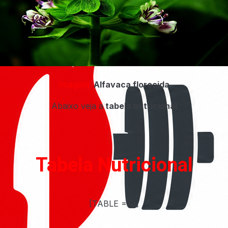
Imagem:
Alfavaca florecida
Abaixo veja a
tabela nutricional
Tabela Nutricional
[TABLE =52]