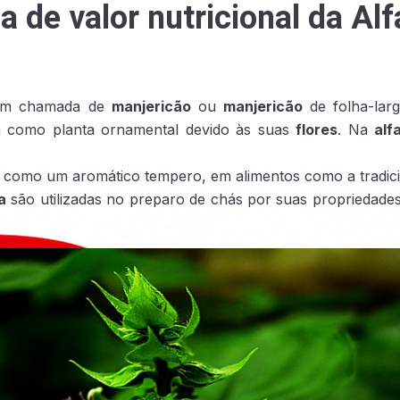
a de valor nutricional da Al
ém chamada de
manjericão
ou
manjericão
de folha-larg
a como planta ornamental devido às suas
flores
. Na
alf
s como um aromático tempero, em alimentos como a tradici
a
são utilizadas no preparo de chás por suas propriedades 