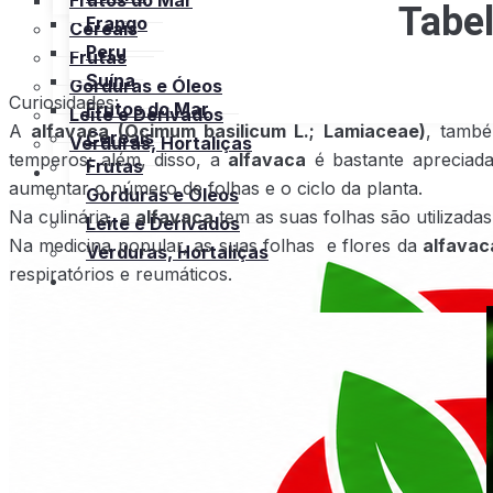
Frutos do Mar
Tabel
Frango
Cereais
Peru
Frutas
Suína
Gorduras e Óleos
Curiosidades:
Frutos do Mar
Leite e Derivados
A
alfavaca (Ocimum basilicum L.; Lamiaceae)
, tamb
Cereais
Verduras, Hortaliças
temperos; além, disso, a
alfavaca
é bastante apreciad
Frutas
Bula
aumentar o número de folhas e o ciclo da planta.
Gorduras e Óleos
Na culinária, a
alfavaca
tem as suas folhas são utilizada
Leite e Derivados
Na medicina popular, as suas folhas e flores da
alfavac
Verduras, Hortaliças
respiratórios e reumáticos.
Bula