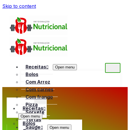
Skip to content
Receitas
Open menu
Bolos
Com Arroz
Com carnes
Com frango
Pizza
Receitas
Sorvete
Open menu
Tortas
Bolos
Saúde
Open menu