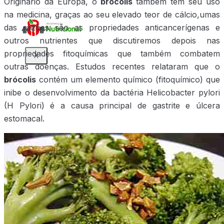
Originário da Europa, o
brócolis
também têm seu uso
na medicina, graças ao seu elevado teor de cálcio,umas
das razões são as propriedades anticancerígenas e
outros nutrientes que discutiremos depois nas
propriedades fitoquímicas que também combatem
X
outras doenças. Estudos recentes relataram que o
brócolis
contém um elemento químico (fitoquímico) que
inibe o desenvolvimento da bactéria Helicobacter pylori
(H Pylori) é a causa principal de gastrite e úlcera
estomacal.