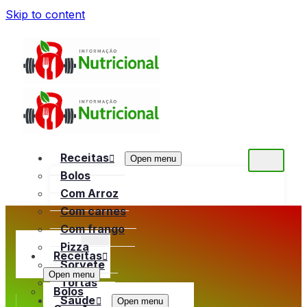
Skip to content
Receitas
Open menu
Bolos
Com Arroz
Com carnes
Com frango
Pizza
Receitas
Sorvete
Open menu
Tortas
Bolos
Saúde
Open menu