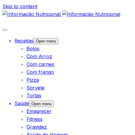
Skip to content
Receitas
Open menu
Bolos
Com Arroz
Com carnes
Com frango
Pizza
Sorvete
Tortas
Saúde
Open menu
Emagrecer
Fitness
Gravidez
Saúde do Homem