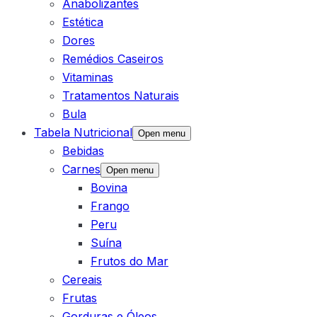
Anabolizantes
Estética
Dores
Remédios Caseiros
Vitaminas
Tratamentos Naturais
Bula
Tabela Nutricional
Open menu
Bebidas
Carnes
Open menu
Bovina
Frango
Peru
Suína
Frutos do Mar
Cereais
Frutas
Gorduras e Óleos