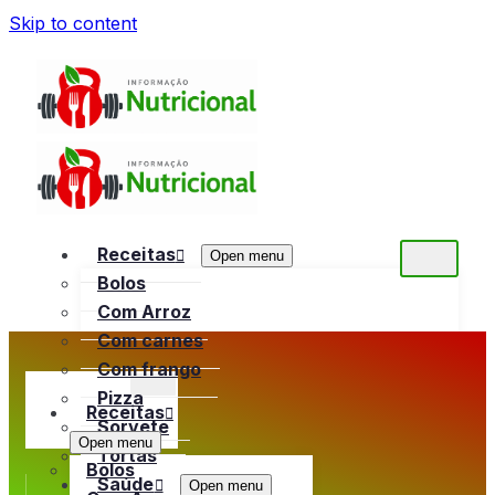
Skip to content
Receitas
Open menu
Bolos
Com Arroz
Com carnes
Com frango
Pizza
Receitas
Sorvete
Open menu
Tortas
Bolos
Saúde
Open menu