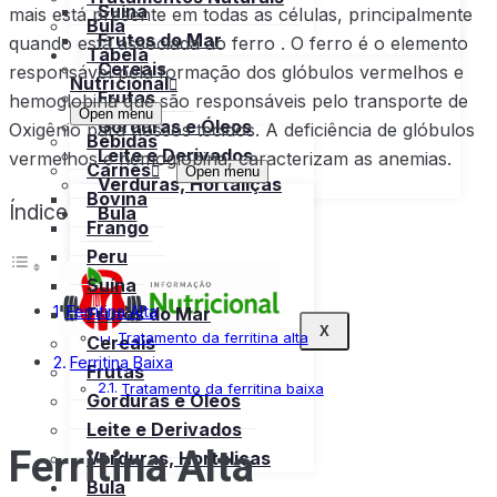
Suína
mais está presente em todas as células, principalmente
Bula
Frutos do Mar
quando está associada ao ferro . O ferro é o elemento
Tabela
Cereais
responsável pela formação dos glóbulos vermelhos e
Nutricional
Frutas
hemoglobina que são responsáveis pelo transporte de
Open menu
Gorduras e Óleos
Oxigênio para nossos tecidos. A deficiência de glóbulos
Bebidas
Leite e Derivados
vermelhos e hemoglobina, caracterizam as anemias.
Carnes
Open menu
Verduras, Hortaliças
Bovina
Índice
Bula
Frango
Peru
Suína
Ferritina Alta
Frutos do Mar
X
Tratamento da ferritina alta
Cereais
Ferritina Baixa
Frutas
Tratamento da ferritina baixa
Gorduras e Óleos
Leite e Derivados
Ferritina Alta
Verduras, Hortaliças
Bula