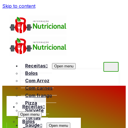
Skip to content
Receitas
Open menu
Bolos
Com Arroz
Com carnes
Com frango
Pizza
Receitas
Sorvete
Open menu
Tortas
Bolos
Saúde
Open menu