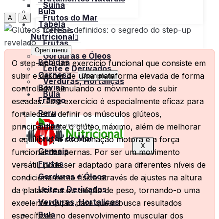
Suína
Bula
Frutos do Mar
A
A
Tabela
Cereais
Nutricional
Frutas
Open menu
Gorduras e Óleos
Bebidas
O step-up é um exercício funcional que consiste em
Leite e Derivados
Carnes
subir e descer de uma plataforma elevada de forma
Open menu
Verduras, Hortaliças
Bovina
controlada, simulando o movimento de subir
Bula
Frango
escadas. Este exercício é especialmente eficaz para
Peru
fortalecer e definir os músculos glúteos,
Suína
principalmente o glúteo máximo, além de melhorar
Frutos do Mar
o equilíbrio, a coordenação motora e a força
X
Cereais
funcional das pernas. Por ser um movimento
Frutas
versátil, pode ser adaptado para diferentes níveis de
Gorduras e Óleos
condicionamento físico através de ajustes na altura
Leite e Derivados
da plataforma ou adição de peso, tornando-o uma
Verduras, Hortaliças
excelente opção para quem busca resultados
Bula
específicos no desenvolvimento muscular dos