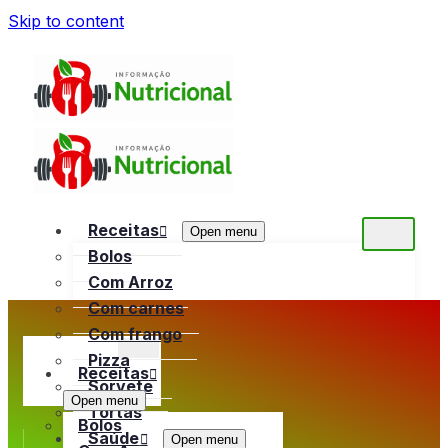
Skip to content
Receitas
Open menu
Bolos
Com Arroz
Com carnes
Com frango
Pizza
Receitas
Sorvete
Open menu
Tortas
Bolos
Saúde
Open menu