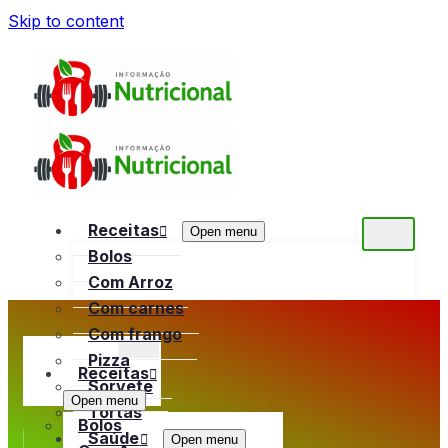
Skip to content
Receitas
Open menu
Bolos
Com Arroz
Com carnes
Com frango
Pizza
Receitas
Sorvete
Open menu
Tortas
Bolos
Saúde
Open menu