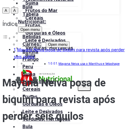
Suína
Bula
Frutos do Mar
A
A
Tabela
Cereais
Nutricional
Índice
Frutas
Open menu
Gorduras e Óleos
Bebidas
Leite e Derivados
Carnes
Open menu
Verduras, Hortaliças
Mayana Neiva posa de biquíni para revista após perder
Bovina
Bula
seis quilos
Frango
Mayana Neiva usa o Manthus e Velashape
Peru
Suína
Mayana Neiva posa de
Frutos do Mar
X
Cereais
biquíni para revista após
Frutas
Gorduras e Óleos
Leite e Derivados
perder seis quilos
Verduras, Hortaliças
Bula