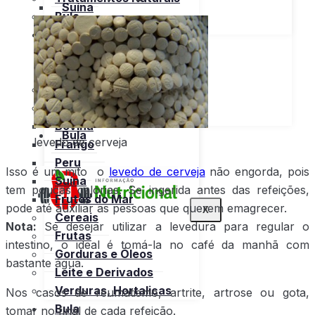
Suína
Bula
Frutos do Mar
Tabela
Cereais
Nutricional
Frutas
Open menu
Gorduras e Óleos
Bebidas
Leite e Derivados
Carnes
Open menu
Verduras, Hortaliças
Bovina
Bula
levedo de cerveja
Frango
Peru
Isso é um mito o
levedo de cerveja
não engorda, pois
Suína
tem poucas calorias. Se ingerida antes das refeições,
Frutos do Mar
pode até auxiliar as pessoas que querem emagrecer.
X
Cereais
Nota:
Se desejar utilizar a levedura para regular o
Frutas
intestino, o ideal é tomá-la no café da manhã com
Gorduras e Óleos
bastante água.
Leite e Derivados
Verduras, Hortaliças
Nos casos de reumatismo, artrite, artrose ou gota,
Bula
tomar no final de cada refeição.