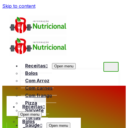
Skip to content
Receitas
Open menu
Bolos
Com Arroz
Com carnes
Com frango
Pizza
Receitas
Sorvete
Open menu
Tortas
Bolos
Saúde
Open menu