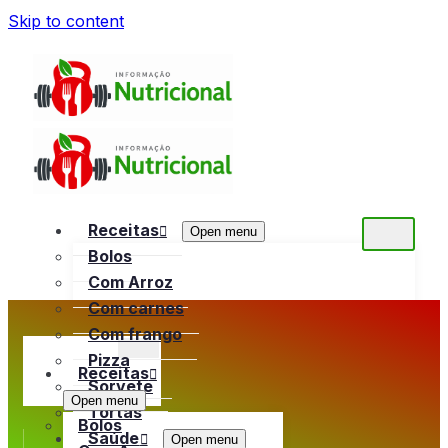
Skip to content
Receitas
Open menu
Bolos
Com Arroz
Com carnes
Com frango
Pizza
Receitas
Sorvete
Open menu
Tortas
Bolos
Saúde
Open menu