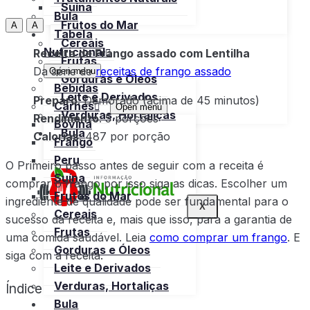
Suína
Bula
Frutos do Mar
A
A
Tabela
Cereais
Nutricional
Receita de Frango assado com Lentilha
Frutas
Da série de
receitas de frango assado
Open menu
Gorduras e Óleos
Bebidas
Leite e Derivados
Preparo
: Demorado (acima de 45 minutos)
Carnes
Open menu
Verduras, Hortaliças
Rendimento
: 5 porções
Bovina
Bula
Calorias
: 487 por porção
Frango
Peru
O Primeiro passo antes de seguir com a receita é
Suína
comprar o frango por isso siga as dicas. Escolher um
Frutos do Mar
ingrediente de qualidade pode ser fundamental para o
X
Cereais
sucesso da receita e, mais que isso, para a garantia de
Frutas
uma comida saudável. Leia
como comprar um frango
. E
Gorduras e Óleos
siga com a receita.
Leite e Derivados
Verduras, Hortaliças
Índice
Bula