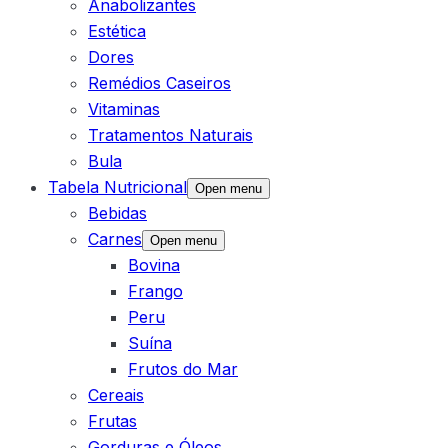
Anabolizantes
Estética
Dores
Remédios Caseiros
Vitaminas
Tratamentos Naturais
Bula
Tabela Nutricional
Open menu
Bebidas
Carnes
Open menu
Bovina
Frango
Peru
Suína
Frutos do Mar
Cereais
Frutas
Gorduras e Óleos