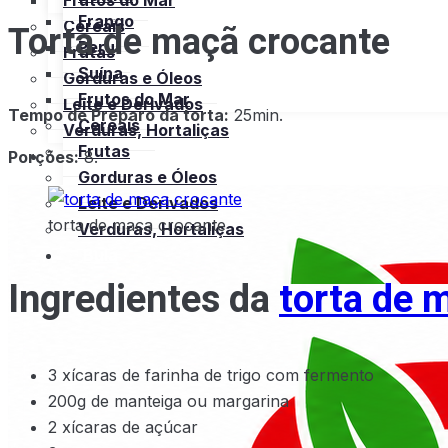
Frutos do Mar
Frango
Cereais
Torta de maçã crocante
Peru
Frutas
Suína
Gorduras e Óleos
Frutos do Mar
Leite e Derivados
Tempo de Preparo da torta:
25min.
Cereais
Verduras, Hortaliças
Frutas
Bula
Porções:
8.
Gorduras e Óleos
Leite e Derivados
torta de maça crocante
Verduras, Hortaliças
Bula
Ingredientes da
torta de 
3 xícaras de farinha de trigo com fermento
200g de manteiga ou margarina
2 xícaras de açúcar