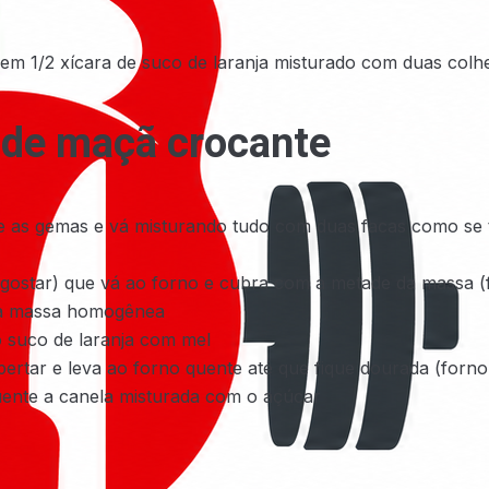
em 1/2 xícara de suco de laranja misturado com duas colhe
 de maçã crocante
 e as gemas e vá misturando tudo com duas facas como se 
gostar) que vá ao forno e cubra com a metade da massa (
ma massa homogênea
o suco de laranja com mel
ertar e leva ao forno quente até que fique dourada (forno
quente a canela misturada com o açúcar