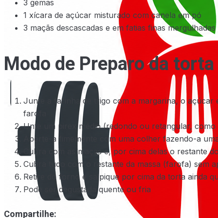
3 gemas
1 xícara de açúcar misturado com canela em pó
3 maçãs descascadas e em fatias finas mergulhadas 
Modo de Preparo da torta
Junte a farinha de trigo com a margarina, o açúcar
farofa
Unte um pirex médio (redondo ou retangular, como 
Aperte-a fimemente com uma colher fazendo-a u
Cubra com as maças e, por cima delas o restante d
Cubra tudo com o restante da massa (farofa) sem ap
Retire do forno e salpique por cima da torta ainda 
Pode ser degustada quente ou fria
Compartilhe: