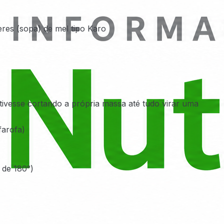
res (sopa) de mel tipo Karo
tivesse cortando a própria massa até tudo virar uma
farofa)
 de 180°)