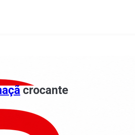
maçã
crocante