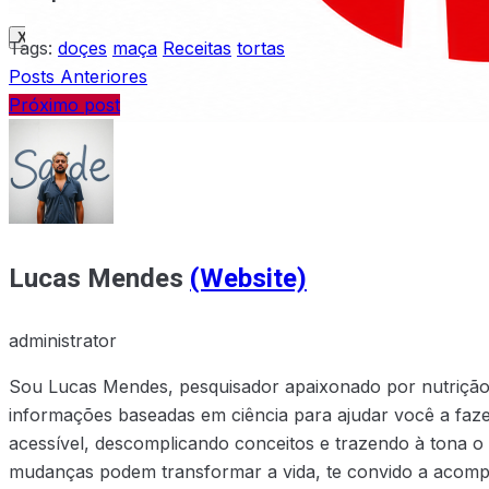
X
Tags:
doçes
maça
Receitas
tortas
Posts Anteriores
Próximo post
X
Lucas Mendes
(Website)
administrator
Sou Lucas Mendes, pesquisador apaixonado por nutrição e
informações baseadas em ciência para ajudar você a faze
acessível, descomplicando conceitos e trazendo à tona o
mudanças podem transformar a vida, te convido a acompa