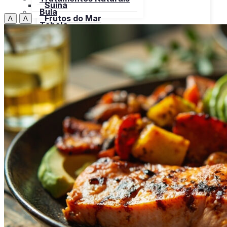
Suína
Bula
Frutos do Mar
A
A
Tabela
Cereais
Nutricional
Frutas
Open menu
Gorduras e Óleos
Bebidas
Leite e Derivados
Carnes
Open menu
Verduras, Hortaliças
Bovina
Bula
Frango
Peru
Suína
Frutos do Mar
X
Cereais
Frutas
Gorduras e Óleos
Leite e Derivados
Verduras, Hortaliças
Bula