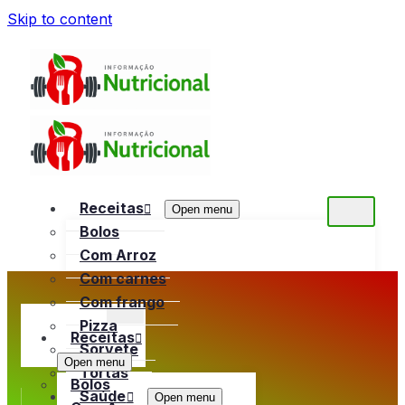
Skip to content
Receitas
Open menu
Bolos
Com Arroz
Com carnes
Com frango
Pizza
Receitas
Sorvete
Open menu
Tortas
Bolos
Saúde
Open menu