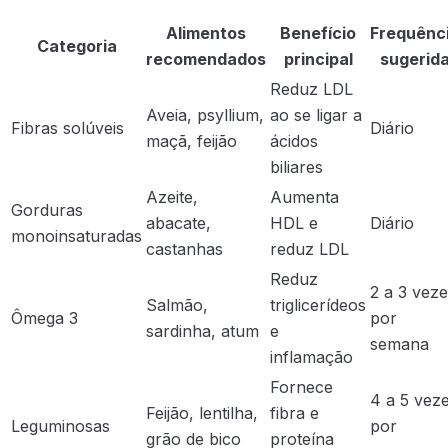
Alimentos
Benefício
Frequênc
Categoria
recomendados
principal
sugerid
Reduz LDL
Aveia, psyllium,
ao se ligar a
Fibras solúveis
Diário
maçã, feijão
ácidos
biliares
Azeite,
Aumenta
Gorduras
abacate,
HDL e
Diário
monoinsaturadas
castanhas
reduz LDL
Reduz
2 a 3 vez
Salmão,
triglicerídeos
Ômega 3
por
sardinha, atum
e
semana
inflamação
Fornece
4 a 5 vez
Feijão, lentilha,
fibra e
Leguminosas
por
grão de bico
proteína