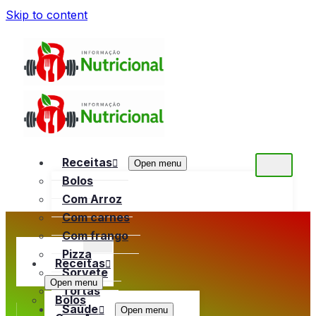
Skip to content
Receitas
Open menu
Bolos
Com Arroz
Com carnes
Com frango
Pizza
Receitas
Sorvete
Open menu
Tortas
Bolos
Saúde
Open menu