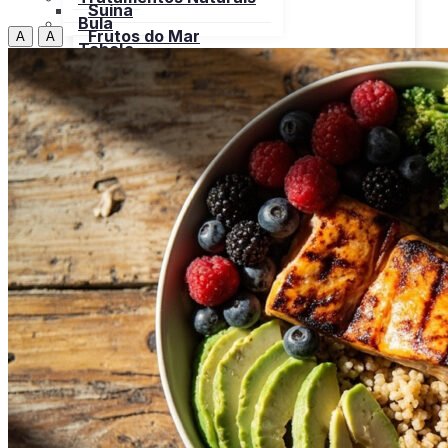
Suína
Bula
Frutos do Mar
A
A
Tabela
Cereais
Nutricional
Frutas
Open menu
Gorduras e Óleos
Bebidas
Leite e Derivados
Carnes
Open menu
Verduras, Hortaliças
Bovina
Bula
Frango
Peru
Suína
Frutos do Mar
X
Cereais
Frutas
Gorduras e Óleos
Leite e Derivados
Verduras, Hortaliças
Bula