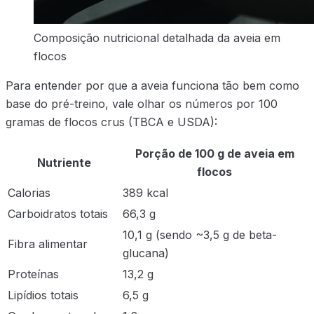
Composição nutricional detalhada da aveia em
flocos
Para entender por que a aveia funciona tão bem como
base do pré-treino, vale olhar os números por 100
gramas de flocos crus (TBCA e USDA):
Porção de 100 g de aveia em
Nutriente
flocos
Calorias
389 kcal
Carboidratos totais
66,3 g
10,1 g (sendo ~3,5 g de beta-
Fibra alimentar
glucana)
Proteínas
13,2 g
Lipídios totais
6,5 g