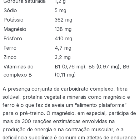
Gordura saturada
1,2 g
Sódio
5 mg
Potássio
362 mg
Magnésio
138 mg
Fósforo
410 mg
Ferro
4,7 mg
Zinco
3,2 mg
Vitaminas do
B1 (0,76 mg), B5 (0,97 mg), B6
complexo B
(0,11 mg)
A presença conjunta de carboidrato complexo, fibra
solúvel, proteína vegetal e minerais como magnésio e
ferro é o que faz da aveia um “alimento plataforma”
para o pré-treino. O magnésio, em especial, participa de
mais de 300 reações enzimáticas envolvidas na
produção de energia e na contração muscular, e a
deficiência subclínica é comum em atletas de endurance.