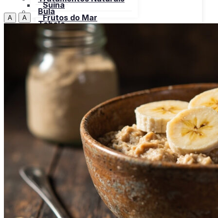
Suína
Bula
Frutos do Mar
A
A
Tabela
Cereais
Nutricional
Frutas
Open menu
Gorduras e Óleos
Bebidas
Leite e Derivados
Carnes
Open menu
Verduras, Hortaliças
Bovina
Bula
Frango
Peru
Suína
Frutos do Mar
X
Cereais
Frutas
Gorduras e Óleos
Leite e Derivados
Verduras, Hortaliças
Bula