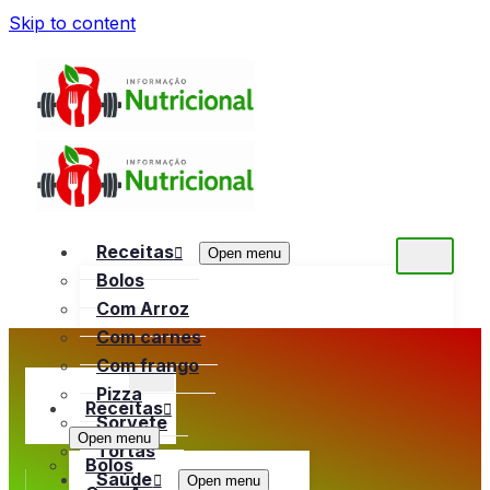
Skip to content
Receitas
Open menu
Bolos
Com Arroz
Com carnes
Com frango
Pizza
Receitas
Sorvete
Open menu
Tortas
Bolos
Saúde
Open menu