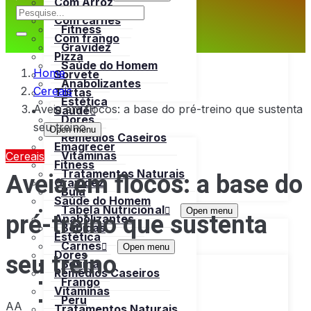
Com Arroz
Emagrecer
Com carnes
Fitness
Com frango
Gravidez
Pizza
Saúde do Homem
Home
Sorvete
Anabolizantes
Cereais
Tortas
Estética
Aveia em flocos: a base do pré-treino que sustenta
Saúde
Dores
seu treino
Open menu
Remédios Caseiros
Emagrecer
Vitaminas
Cereais
Fitness
Aveia em flocos: a base do
Tratamentos Naturais
Gravidez
Bula
Saúde do Homem
Tabela Nutricional
Open menu
pré-treino que sustenta
Anabolizantes
Bebidas
Estética
Carnes
Open menu
seu treino
Dores
Bovina
Remédios Caseiros
Frango
Vitaminas
Peru
AA
Tratamentos Naturais