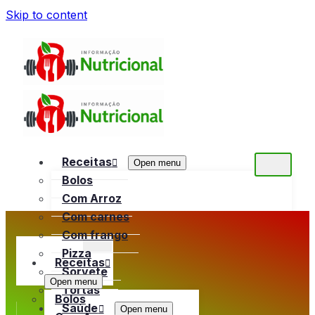
Skip to content
Receitas
Open menu
Bolos
Com Arroz
Com carnes
Com frango
Pizza
Receitas
Sorvete
Open menu
Tortas
Bolos
Saúde
Open menu