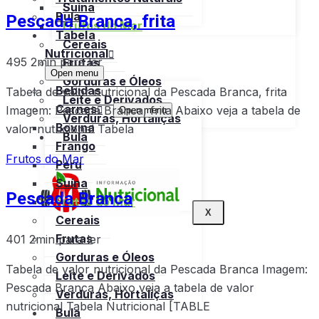
Suína
Pescada Branca, frita
Bula
Frutos do Mar
Tabela
Cereais
Nutricional
495
2min para ler
Frutas
Open menu
Gorduras e Óleos
Bebidas
Tabela de valor nutricional da Pescada Branca, frita
Leite e Derivados
Carnes
Imagem: Pescada Branca, frita Abaixo veja a tabela de
Open menu
Verduras, Hortaliças
Bovina
valor nutricional Tabela
Bula
Frango
Frutos do Mar
Peru
Suína
Pescada Branca
Frutos do Mar
X
Cereais
Frutas
401
2min para ler
Gorduras e Óleos
Tabela de valor nutricional da Pescada Branca Imagem:
Leite e Derivados
Pescada Branca Abaixo veja a tabela de valor
Verduras, Hortaliças
nutricional Tabela Nutricional [TABLE
Bula