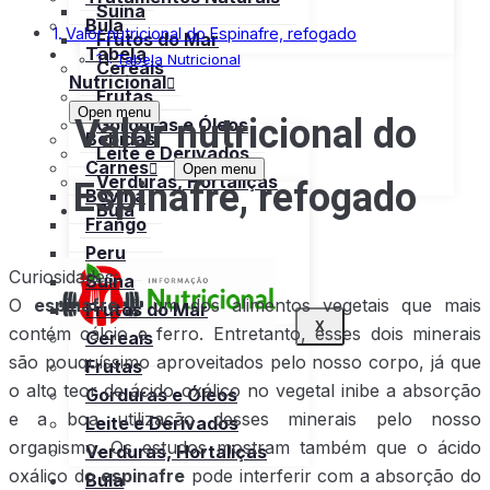
Suína
Bula
Valor nutricional do Espinafre, refogado
Frutos do Mar
Tabela
Tabela Nutricional
Cereais
Nutricional
Frutas
Open menu
Valor nutricional do
Gorduras e Óleos
Bebidas
Leite e Derivados
Carnes
Open menu
Espinafre, refogado
Verduras, Hortaliças
Bovina
Bula
Frango
Peru
Curiosidades:
Suína
O
espinafre
é um dos alimentos vegetais que mais
Frutos do Mar
X
contém cálcio e ferro. Entretanto, esses dois minerais
Cereais
são pouquíssimo aproveitados pelo nosso corpo, já que
Frutas
o alto teor de ácido oxálico no vegetal inibe a absorção
Gorduras e Óleos
e a boa utilização desses minerais pelo nosso
Leite e Derivados
organismo. Os estudos mostram também que o ácido
Verduras, Hortaliças
oxálico do
espinafre
pode interferir com a absorção do
Bula