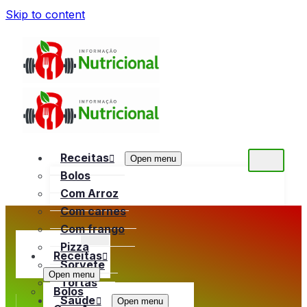
Skip to content
Receitas
Open menu
Bolos
Com Arroz
Com carnes
Com frango
Pizza
Receitas
Sorvete
Open menu
Tortas
Bolos
Saúde
Open menu