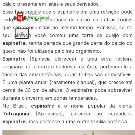
cálcio presente em leites e seus derivados.
Esse fato sugere que o espinafre em uma refeição pode
reduzir a biodisponibilidade de cálcio de outras fontes
que são consumidas ao mesmo tempo. Por isso, se no
X
seu almoço você comeu uma torta de queijo com
espinafre
, tenha certeza que grande parte do cálcio do
queijo não foi utilizada pelo seu organismo.
Espinafre
(Spinacia oleracea) é uma erva rasteira
originária do centro e sudoeste da Ásia, pertencente à
família das amarantáceas, cujas folhas são comestíveis.
É uma planta anual (raramente bianual), que cresce até
cerca de 30 cm de altura. O espinafre pode sobreviver
durante o inverno em zonas temperadas.
No Brasil,
espinafre
é o nome popular da planta
Tetragonia
(Aizoaceae), parecida ao verdadeiro
espinafre
, mas pertence a uma outra família botânica.