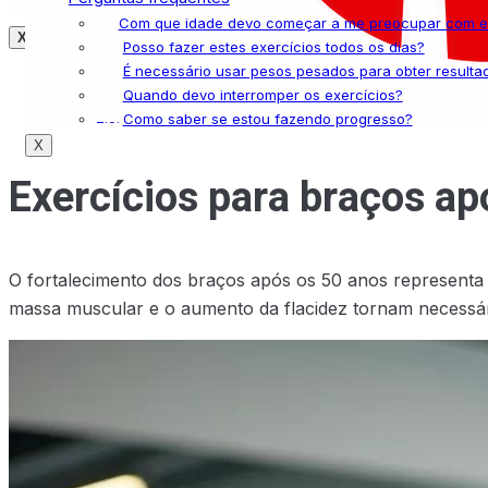
Com que idade devo começar a me preocupar com exe
X
Posso fazer estes exercícios todos os dias?
É necessário usar pesos pesados para obter resulta
Quando devo interromper os exercícios?
Como saber se estou fazendo progresso?
X
Exercícios para braços ap
O fortalecimento dos braços após os 50 anos representa 
massa muscular e o aumento da flacidez tornam necessári