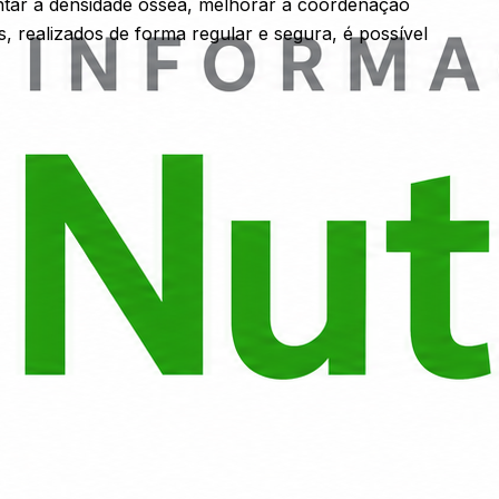
entar a densidade óssea, melhorar a coordenação
 realizados de forma regular e segura, é possível