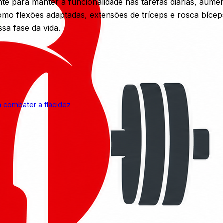
te para manter a funcionalidade nas tarefas diárias, aum
o flexões adaptadas, extensões de tríceps e rosca bíceps,
sa fase da vida.
a combater a flacidez