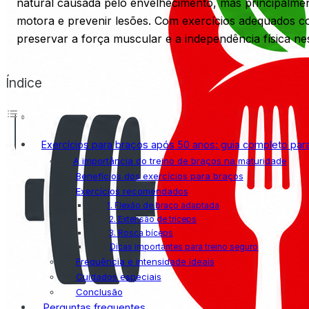
natural causada pelo envelhecimento, mas principalmen
motora e prevenir lesões. Com exercícios adequados com
preservar a força muscular e a independência física nes
Índice
Exercícios para braços após 50 anos: guia completo par
A importância do treino de braços na maturidade
Benefícios dos exercícios para braços
Exercícios recomendados
1. Flexão de braço adaptada
2. Extensão de tríceps
3. Rosca bíceps
Dicas importantes para treino seguro
Frequência e intensidade ideais
Cuidados especiais
Conclusão
Perguntas frequentes